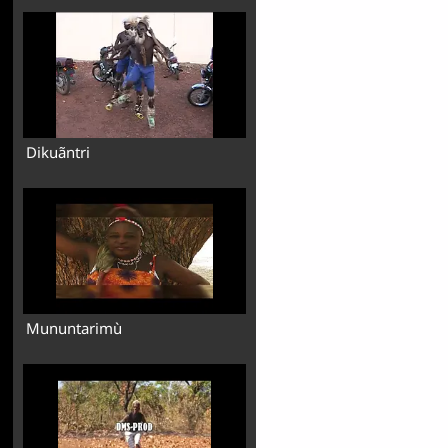
Dikuãntri
Mununtarimù