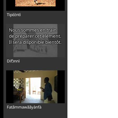
Tipɛ̀ɛ̀ntì
Nous sommes en train
de préparer cet élément.
Il sera disponible bientôt.
Difɔ̀nnì
Fatãmmawããyànfà