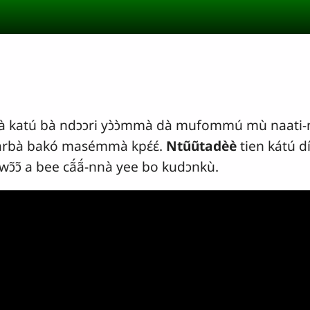
katú bà ndɔɔri yɔ̀ɔ̀mmà dà mufommú mù naati-m
bà bakó masémmà kpɛ́ɛ́.
Ntũũtadèè
tien kátú 
awɔ̃ɔ̃ a bee cã́ã́-nnà yee bo kudɔnkù.