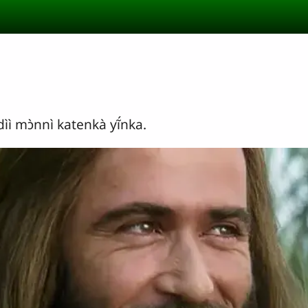
 mɔ̀nnì katenkà yĩ́nka.