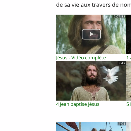
de sa vie aux travers de nom
2:07:53
Jésus - Vidéo complète
1
3:47
4 Jean baptise Jésus
5 
2:01