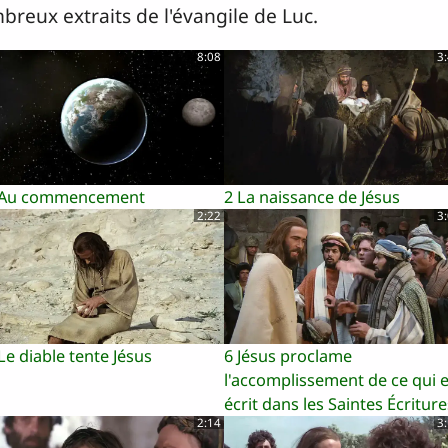
breux extraits de l'évangile de Luc.
8:08
3
 Au commencement
2 La naissance de Jésus
2:22
3
Le diable tente Jésus
6 Jésus proclame
l'accomplissement de ce qui e
écrit dans les Saintes Écriture
2:14
3