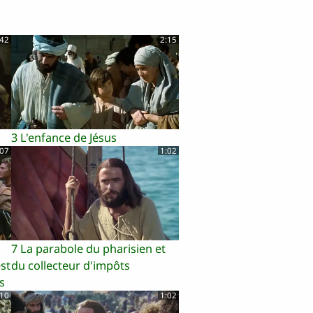
:42
2:15
3 L'enfance de Jésus
:07
1:02
7 La parabole du pharisien et
st
du collecteur d'impôts
s
:10
1:02