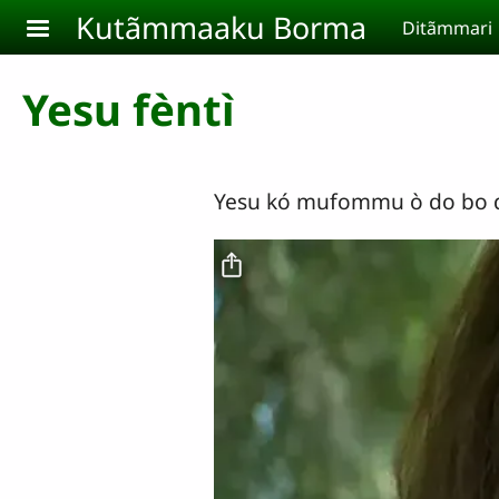
Aller au contenu principal
Kutãmmaaku Borma
Ditãmmari
Yesu fèntì
Yesu kó mufommu ò do bo dìì